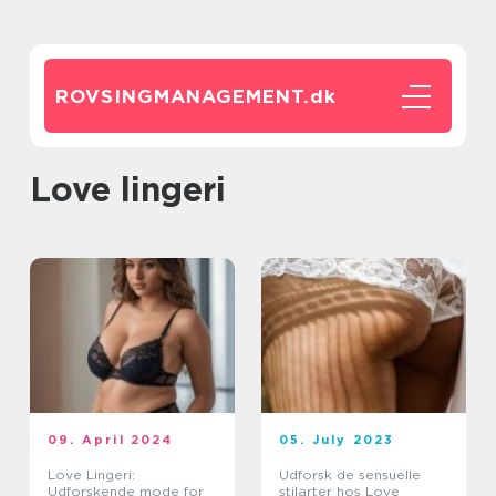
ROVSINGMANAGEMENT.
dk
love lingeri
09. April 2024
05. July 2023
Love Lingeri:
Udforsk de sensuelle
Udforskende mode for
stilarter hos Love