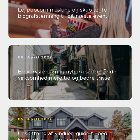
Lej popcorn maskine og skab ægte
biografstemning til dit næste event
08. April 2026
Erhvervsrengøring nyborg sådan får din
virksomhed mere tid og bedre trivsel
05. April 2026
Udskiftning af vinduer: guide til bedre
komfort og lavere varmeregning