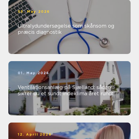
05. May 2026
Ultralydundersøgelse som skånsom og
præcis diagnostik
01. May 2026
Ventilationsanlæg på Sjælland: sådan
sikrer du et sundt indeklima året rundt
12. April 2026