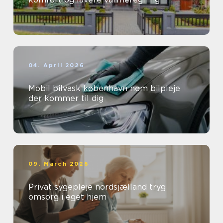
04. April 2026
Mobil bilvask københavn nem bilpleje
der kommer til dig
09. March 2026
Privat sygepleje nordsjælland tryg
omsorg i eget hjem