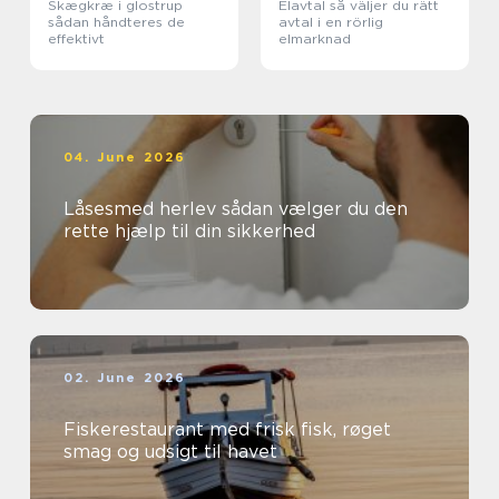
Skægkræ i glostrup
Elavtal så väljer du rätt
sådan håndteres de
avtal i en rörlig
effektivt
elmarknad
04. June 2026
Låsesmed herlev sådan vælger du den
rette hjælp til din sikkerhed
02. June 2026
Fiskerestaurant med frisk fisk, røget
smag og udsigt til havet