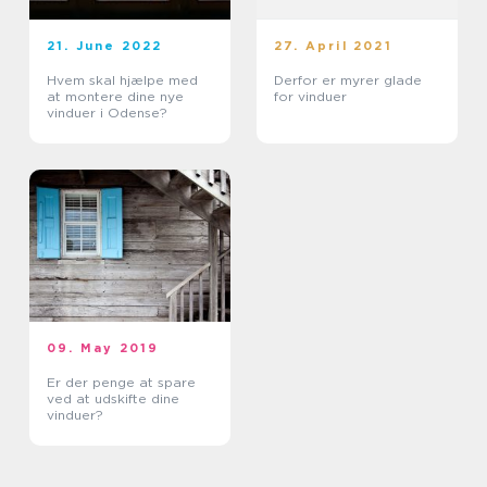
21. June 2022
27. April 2021
Hvem skal hjælpe med
Derfor er myrer glade
at montere dine nye
for vinduer
vinduer i Odense?
09. May 2019
Er der penge at spare
ved at udskifte dine
vinduer?