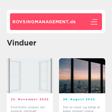
ROVSINGMANAGEMENT.
dk
vinduer
22. November 2022
24. August 2022
Find flotte vinduer der
Det er nemt og billigt at
isolerer optimalt
købe vinduer online