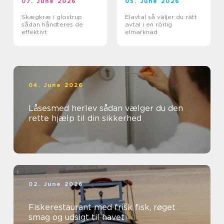
07. June 2026
05. June 2026
Skægkræ i glostrup
Elavtal så väljer du rätt
sådan håndteres de
avtal i en rörlig
effektivt
elmarknad
04. June 2026
Låsesmed herlev sådan vælger du den
rette hjælp til din sikkerhed
02. June 2026
Fiskerestaurant med frisk fisk, røget
smag og udsigt til havet