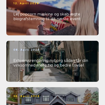
12. April 2026
Lej popcorn maskine og skab ægte
biografstemning til dit næste event
08. April 2026
Erhvervsrengøring nyborg sådan får din
virksomhed mere tid og bedre trivsel
05. April 2026