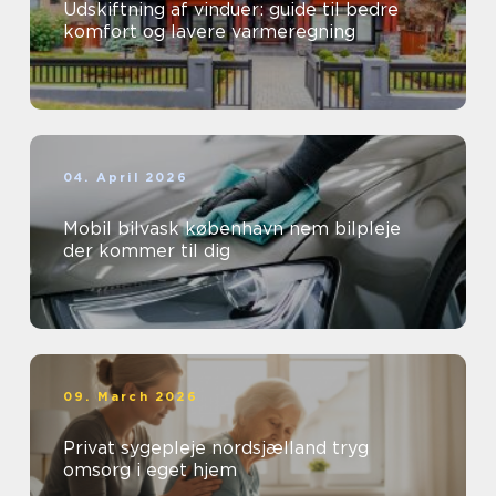
Udskiftning af vinduer: guide til bedre
komfort og lavere varmeregning
04. April 2026
Mobil bilvask københavn nem bilpleje
der kommer til dig
09. March 2026
Privat sygepleje nordsjælland tryg
omsorg i eget hjem