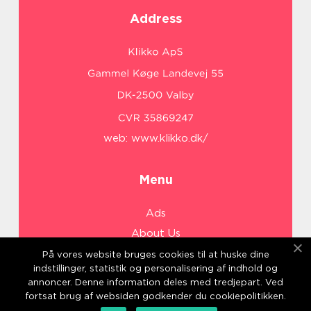
Address
web:
www.klikko.dk/
Menu
Ads
About Us
Cookies
På vores website bruges cookies til at huske dine
indstillinger, statistik og personalisering af indhold og
Contact
annoncer. Denne information deles med tredjepart. Ved
Sitemap
fortsat brug af websiden godkender du cookiepolitikken.