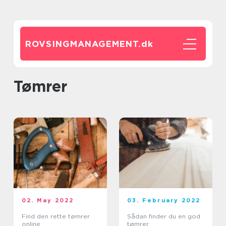
ROVSINGMANAGEMENT.
dk
tømrer
02. May 2022
03. February 2022
Find den rette tømrer
Sådan finder du en god
online
tømrer