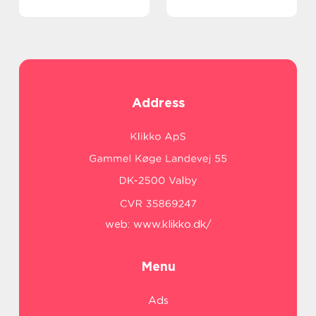
Address
web:
www.klikko.dk/
Menu
Ads