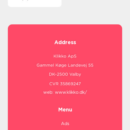
Address
web:
www.klikko.dk/
Menu
Ads