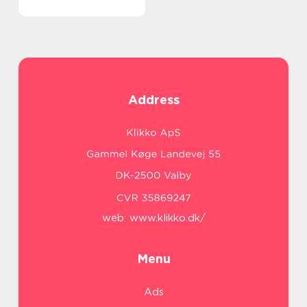
Address
web:
www.klikko.dk/
Menu
Ads