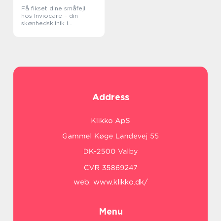
Få fikset dine småfejl
hos Inviocare – din
skønhedsklinik i
København
Address
web:
www.klikko.dk/
Menu