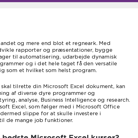
 andet og mere end blot et regneark. Med
dvikle rapporter og præsentationer, bygge
ger til automatisering, udarbejde dynamisk
grammer og i det hele taget få den versatile
 sig som et hvilket som helst program.
skal tilrette din Microsoft Excel dokument, kan
ning af diverse dyre programmer og
styring, analyse, Business Intelligence og research.
oft Excel, som følger med i Microsoft Office
ermed slippe for at skulle investere i
til de mange job funktioner.
e bedste Microsoft Excel kurser?