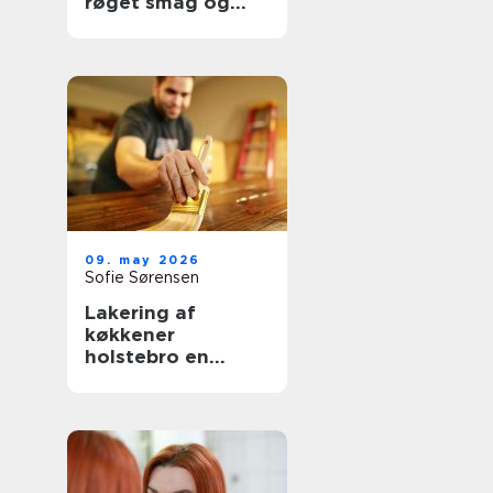
røget smag og
udsigt til havet
09. may 2026
Sofie Sørensen
Lakering af
køkkener
holstebro en
genvej til et nyt
køkken