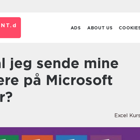
NT.
d
ADS
ABOUT US
COOKIE
re på Microsoft
r?
Excel Kur