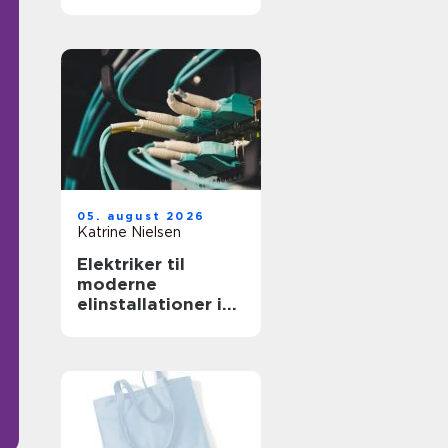
professionelt
arbejdsmiljø
05. august 2026
Katrine Nielsen
Elektriker til
moderne
elinstallationer i
hjem og erhverv