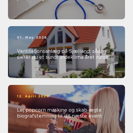
01. May 2026
Ventilationsanlæg på Sjælland: sådan
sikrer du et sundt indeklima året rundt
12. April 2026
Lej popcorn maskine og skab ægte
biografstemning til dit næste event