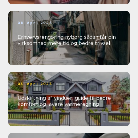
08. April 2026
Erhvervsrengøring nyborg sådan får din
virksomhed mere tid og bedre trivsel
05. April 2026
Udskiftning af vinduer: guide til bedre
komfort og lavere varmeregning