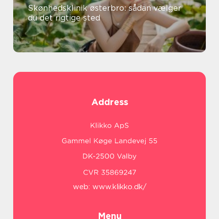
Skønhedsklinik østerbro: sådan vælger
du det rigtige sted
Address
web:
www.klikko.dk/
Menu