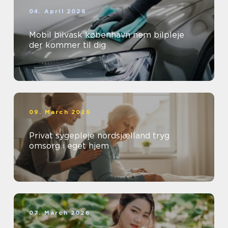
04. April 2026
Mobil bilvask københavn nem bilpleje
der kommer til dig
09. March 2026
Privat sygepleje nordsjælland tryg
omsorg i eget hjem
07. March 2026