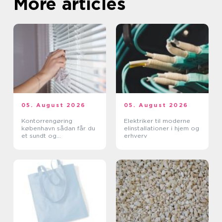
More articles
05. August 2026
05. August 2026
Kontorrengøring
Elektriker til moderne
københavn sådan får du
elinstallationer i hjem og
et sundt og
erhverv
professionelt
arbejdsmiljø