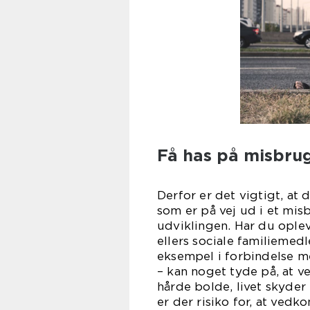
Få has på misbrug
Derfor er det vigtigt, at 
som er på vej ud i et misb
udviklingen. Har du oplev
ellers sociale familiemed
eksempel i forbindelse m
– kan noget tyde på, at v
hårde bolde, livet skyder 
er der risiko for, at ved