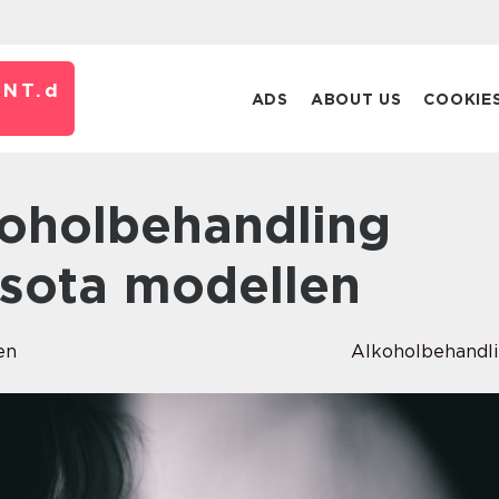
NT.
d
ADS
ABOUT US
COOKIE
esota modellen
en
Alkoholbehandl