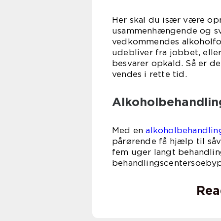
Her skal du især være o
usammenhængende og sva
vedkommendes alkoholforb
udebliver fra jobbet, ell
besvarer opkald. Så er de
vendes i rette tid.
Alkoholbehandlin
Med en
alkoholbehandlin
pårørende få hjælp til såv
fem uger langt behandlin
behandlingscentersoebyp
Rea