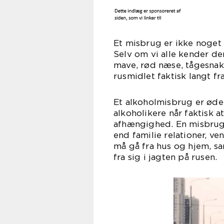
Et misbrug er ikke noget 
Selv om vi alle kender den
mave, rød næse, tågesnak
rusmidlet faktisk langt fr
Et alkoholmisbrug er øde
alkoholikere når faktisk a
afhængighed. En misbruger
end familie relationer, ve
må gå fra hus og hjem, s
fra sig i jagten på rusen.