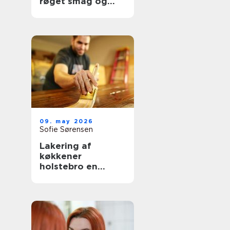
røget smag og
udsigt til havet
09. may 2026
Sofie Sørensen
Lakering af
køkkener
holstebro en
genvej til et nyt
køkken