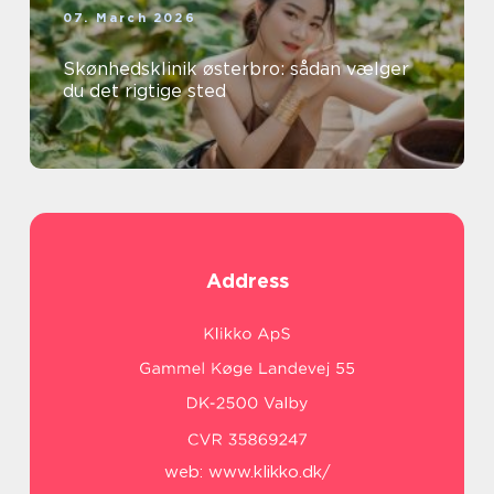
07. March 2026
Skønhedsklinik østerbro: sådan vælger
du det rigtige sted
Address
web:
www.klikko.dk/