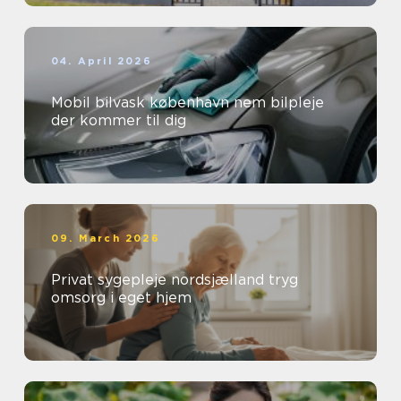
04. April 2026
Mobil bilvask københavn nem bilpleje
der kommer til dig
09. March 2026
Privat sygepleje nordsjælland tryg
omsorg i eget hjem