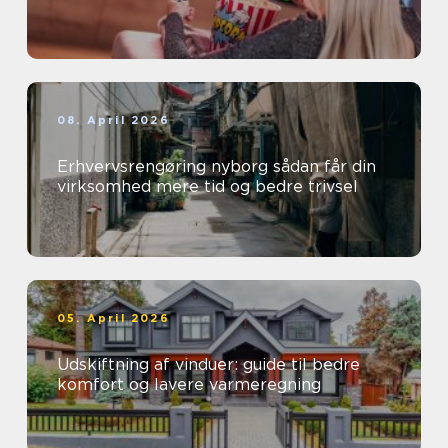
08. April 2026
Erhvervsrengøring nyborg sådan får din
virksomhed mere tid og bedre trivsel
05. April 2026
Udskiftning af vinduer: guide til bedre
komfort og lavere varmeregning