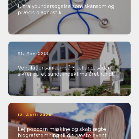
Ultralydundersøgelse som skånsom og
præcis diagnostik
01. May 2026
Ventilationsanlæg på Sjælland: sådan
sikrer du et sundt indeklima året rundt
12. April 2026
Lej popcorn maskine og skab ægte
biografstemning til dit næste event