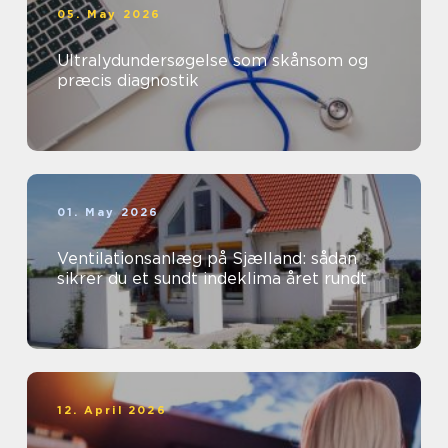
05. May 2026
Ultralydundersøgelse som skånsom og
præcis diagnostik
01. May 2026
Ventilationsanlæg på Sjælland: sådan
sikrer du et sundt indeklima året rundt
12. April 2026