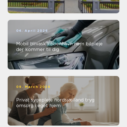
04. April 2026
Mobil bilvask københavn nem bilpleje
der kommer til dig
09. March 2026
Privat sygepleje nordsjælland tryg
omsorg i eget hjem