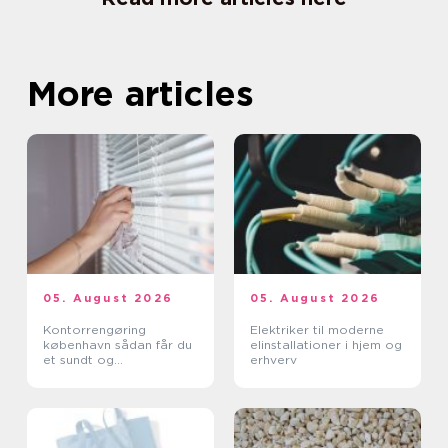
More articles
05. August 2026
05. August 2026
Kontorrengøring
Elektriker til moderne
københavn sådan får du
elinstallationer i hjem og
et sundt og
erhverv
professionelt
arbejdsmiljø