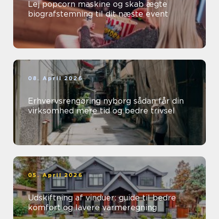
Lej popcorn maskine og skab ægte
biografstemning til dit næste event
08. April 2026
Erhvervsrengøring nyborg sådan får din
virksomhed mere tid og bedre trivsel
05. April 2026
Udskiftning af vinduer: guide til bedre
komfort og lavere varmeregning