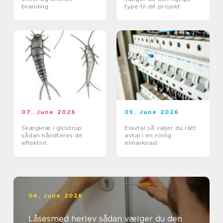
branding
type til dit projekt
07. June 2026
05. June 2026
Skægkræ i glostrup
Elavtal så väljer du rätt
sådan håndteres de
avtal i en rörlig
effektivt
elmarknad
04. June 2026
Låsesmed herlev sådan vælger du den