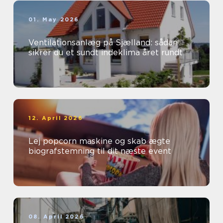
01. May 2026
Ventilationsanlæg på Sjælland: sådan
sikrer du et sundt indeklima året rundt
12. April 2026
Lej popcorn maskine og skab ægte
biografstemning til dit næste event
08. April 2026