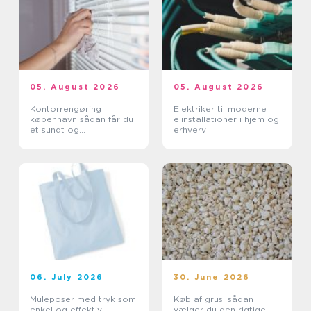
05. August 2026
05. August 2026
Kontorrengøring
Elektriker til moderne
københavn sådan får du
elinstallationer i hjem og
et sundt og
erhverv
professionelt
arbejdsmiljø
06. July 2026
30. June 2026
Muleposer med tryk som
Køb af grus: sådan
enkel og effektiv
vælger du den rigtige