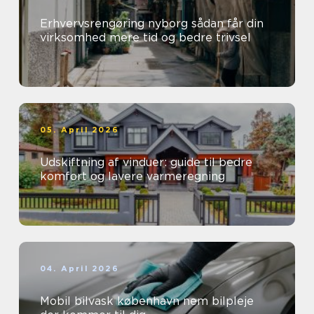
Erhvervsrengøring nyborg sådan får din
virksomhed mere tid og bedre trivsel
05. April 2026
Udskiftning af vinduer: guide til bedre
komfort og lavere varmeregning
04. April 2026
Mobil bilvask københavn nem bilpleje