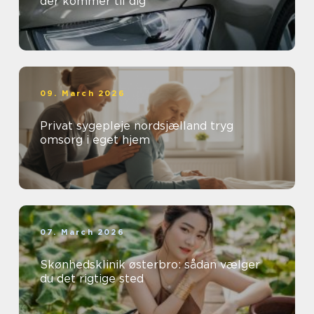
der kommer til dig
09. March 2026
Privat sygepleje nordsjælland tryg
omsorg i eget hjem
07. March 2026
Skønhedsklinik østerbro: sådan vælger
du det rigtige sted