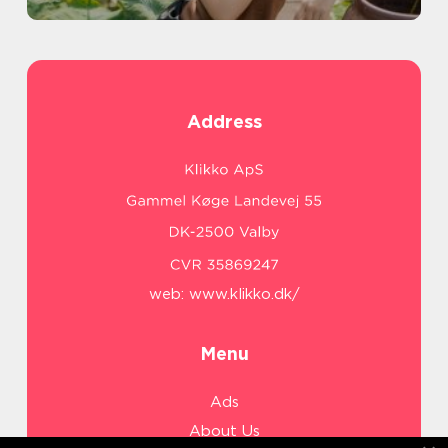
Address
web:
www.klikko.dk/
Menu
Ads
About Us