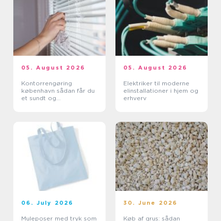
05. August 2026
05. August 2026
Kontorrengøring
Elektriker til moderne
københavn sådan får du
elinstallationer i hjem og
et sundt og
erhverv
professionelt
arbejdsmiljø
06. July 2026
30. June 2026
Muleposer med tryk som
Køb af grus: sådan