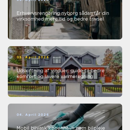
Erhvervsrengøring nyborg sådan får din
virksomhed mere tid og bedre trivsel
05. April 2026
Udskiftning af vinduer: guide til bedre
komfort og lavere varmeregning
04. April 2026
Mobil bilvask københavn nem bilpleje