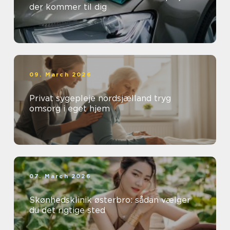
der kommer til dig
09. March 2026
Privat sygepleje nordsjælland tryg
omsorg i eget hjem
07. March 2026
Skønhedsklinik østerbro: sådan vælger
du det rigtige sted