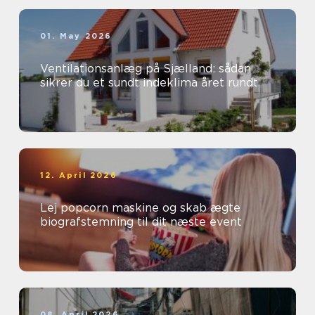
01. May 2026
Ventilationsanlæg på Sjælland: sådan
sikrer du et sundt indeklima året rundt
12. April 2026
Lej popcorn maskine og skab ægte
biografstemning til dit næste event
08. April 2026