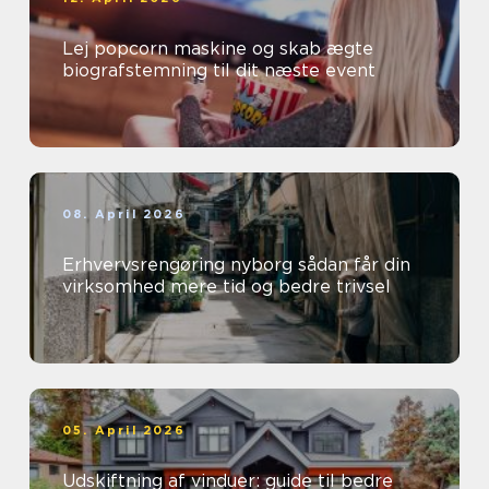
Lej popcorn maskine og skab ægte
biografstemning til dit næste event
08. April 2026
Erhvervsrengøring nyborg sådan får din
virksomhed mere tid og bedre trivsel
05. April 2026
Udskiftning af vinduer: guide til bedre