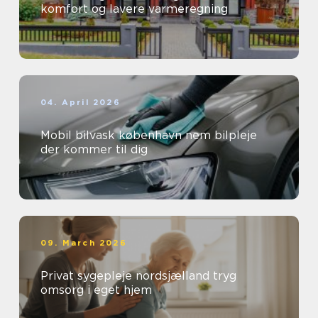
komfort og lavere varmeregning
04. April 2026
Mobil bilvask københavn nem bilpleje
der kommer til dig
09. March 2026
Privat sygepleje nordsjælland tryg
omsorg i eget hjem