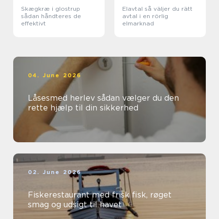
Skægkræ i glostrup
Elavtal så väljer du rätt
sådan håndteres de
avtal i en rörlig
effektivt
elmarknad
04. June 2026
Låsesmed herlev sådan vælger du den
rette hjælp til din sikkerhed
02. June 2026
Fiskerestaurant med frisk fisk, røget
smag og udsigt til havet