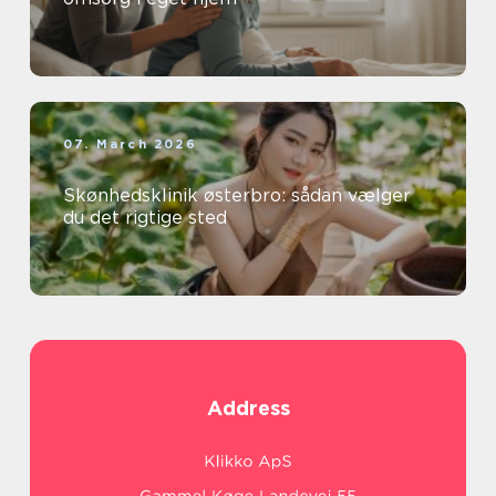
07. March 2026
Skønhedsklinik østerbro: sådan vælger
du det rigtige sted
Address