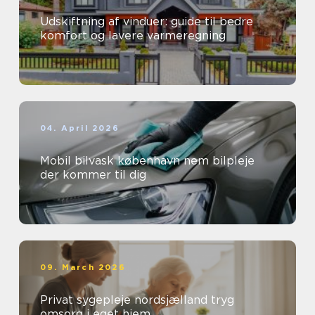
Udskiftning af vinduer: guide til bedre
komfort og lavere varmeregning
04. April 2026
Mobil bilvask københavn nem bilpleje
der kommer til dig
09. March 2026
Privat sygepleje nordsjælland tryg
omsorg i eget hjem