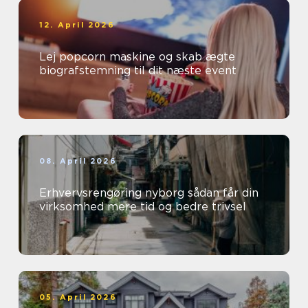
12. April 2026
Lej popcorn maskine og skab ægte
biografstemning til dit næste event
08. April 2026
Erhvervsrengøring nyborg sådan får din
virksomhed mere tid og bedre trivsel
05. April 2026