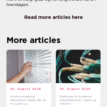
hverdagen.
Read more articles here
More articles
05. August 2026
05. August 2026
Kontorrengøring
Elektriker til moderne
københavn sådan får du
elinstallationer i hjem og
et sundt og
erhverv