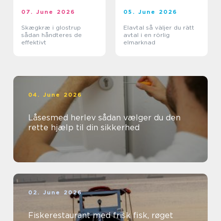
07. June 2026
05. June 2026
Skægkræ i glostrup
Elavtal så väljer du rätt
sådan håndteres de
avtal i en rörlig
effektivt
elmarknad
04. June 2026
Låsesmed herlev sådan vælger du den
rette hjælp til din sikkerhed
02. June 2026
Fiskerestaurant med frisk fisk, røget