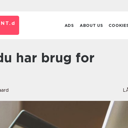
NT.
d
ADS
ABOUT US
COOKIE
aard
L