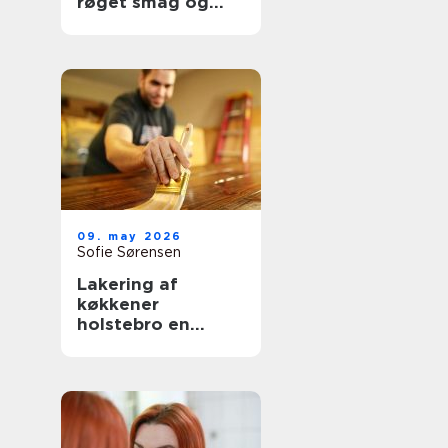
røget smag og
udsigt til havet
09. may 2026
Sofie Sørensen
Lakering af
køkkener
holstebro en
genvej til et nyt
køkken