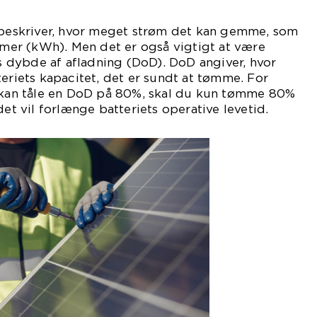
i beskriver, hvor meget strøm det kan gemme, som
timer (kWh). Men det er også vigtigt at være
dybde af afladning (DoD). DoD angiver, hvor
teriets kapacitet, det er sundt at tømme. For
i kan tåle en DoD på 80%, skal du kun tømme 80%
det vil forlænge batteriets operative levetid.