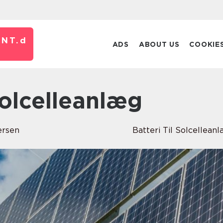
NT.
d
ADS
ABOUT US
COOKIE
 Solcelleanlæg
rsen
Batteri Til Solcellean