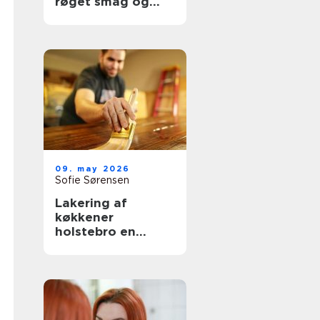
røget smag og
udsigt til havet
09. may 2026
Sofie Sørensen
Lakering af
køkkener
holstebro en
genvej til et nyt
køkken