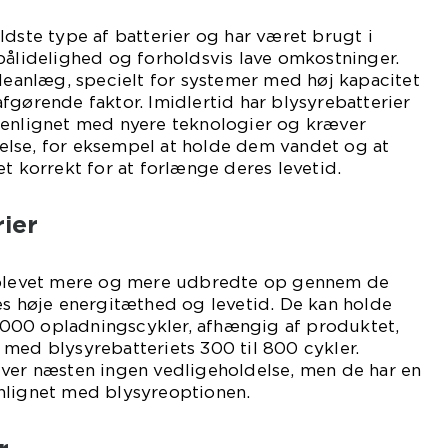
ldste type af batterier og har været brugt i
pålidelighed og forholdsvis lave omkostninger.
lleanlæg, specielt for systemer med høj kapacitet
fgørende faktor. Imidlertid har blysyrebatterier
menlignet med nyere teknologier og kræver
lse, for eksempel at holde dem vandet og at
et korrekt for at forlænge deres levetid.
rier
r blevet mere og mere udbredte op gennem de
es høje energitæthed og levetid. De kan holde
15.000 opladningscykler, afhængig af produktet,
med blysyrebatteriets 300 til 800 cykler.
æver næsten ingen vedligeholdelse, men de har en
nlignet med blysyreoptionen.