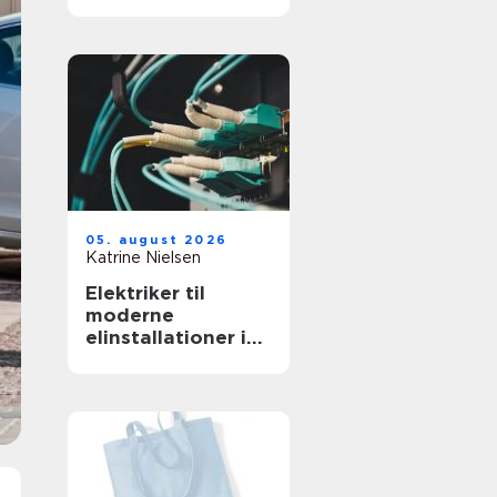
professionelt
arbejdsmiljø
05. august 2026
Katrine Nielsen
Elektriker til
moderne
elinstallationer i
hjem og erhverv