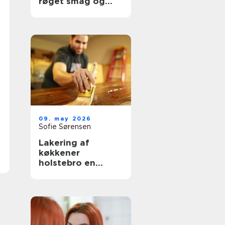
røget smag og
udsigt til havet
09. may 2026
Sofie Sørensen
Lakering af
køkkener
holstebro en
genvej til et nyt
køkken