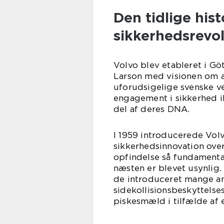
Den tidlige hist
sikkerhedsrevo
Volvo blev etableret i Gö
Larson med visionen om at
uforudsigelige svenske vej
engagement i sikkerhed i
del af deres DNA.
I 1959 introducerede Vol
sikkerhedsinnovation ove
opfindelse så fundamental
næsten er blevet usynlig.
de introduceret mange an
sidekollisionsbeskyttel
piskesmæld i tilfælde af 