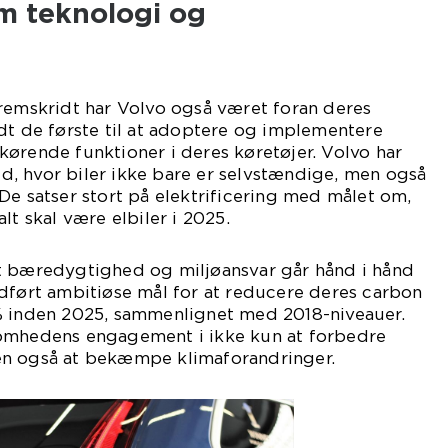
 teknologi og
d
fremskridt har Volvo også været foran deres
dt de første til at adoptere og implementere
ørende funktioner i deres køretøjer. Volvo har
tid, hvor biler ikke bare er selvstændige, men også
De satser stort på elektrificering med målet om,
lt skal være elbiler i 2025.
t bæredygtighed og miljøansvar går hånd i hånd
dført ambitiøse mål for at reducere deres carbon
% inden 2025, sammenlignet med 2018-niveauer.
omhedens engagement i ikke kun at forbedre
en også at bekæmpe klimaforandringer.