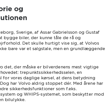
orie og
lutionen
teborg, Sverige, af Assar Gabrielsson og Gustaf
 bygge biler, der kunne tåle de rå og
rforhold. Det skulle hurtigt vise sig, at Volvos
kke bare var et salgstale, men en grundlæggende
vo det, der måske er bilverdenens mest vigtige
rhovedet: trepunktssikkerhedsselen, en
 for vores daglige kørsel, at dens betydning
 Dog har Volvo aldrig stoppet dér. Med årene har
dre sikkerhedsfunktioner som f.eks.
sessystem og WHIPS-systemet, som beskytter mod
en bilulykke.