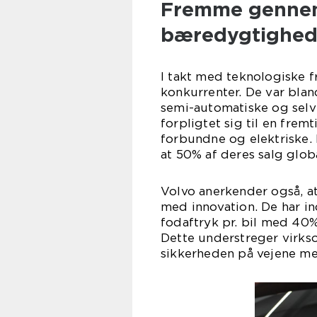
Fremme gennem
bæredygtighe
I takt med teknologiske 
konkurrenter. De var blan
semi-automatiske og selvk
forpligtet sig til en frem
forbundne og elektriske. 
at 50% af deres salg globa
Volvo anerkender også, a
med innovation. De har in
fodaftryk pr. bil med 40
Dette understreger virks
sikkerheden på vejene m