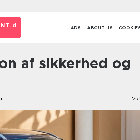
NT.
d
ADS
ABOUT US
COOKIE
n
Vo