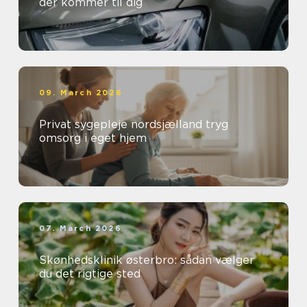
der kommer til dig
09. March 2026
Privat sygepleje nordsjælland tryg
omsorg i eget hjem
07. March 2026
Skønhedsklinik østerbro: sådan vælger
du det rigtige sted