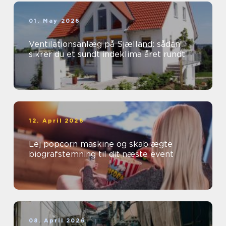
01. May 2026
Ventilationsanlæg på Sjælland: sådan
sikrer du et sundt indeklima året rundt
12. April 2026
Lej popcorn maskine og skab ægte
biografstemning til dit næste event
08. April 2026