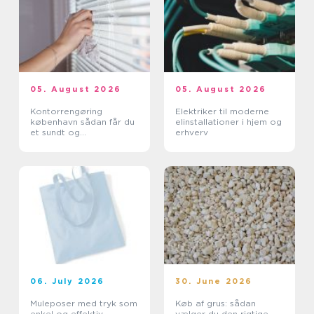
05. August 2026
05. August 2026
Kontorrengøring
Elektriker til moderne
københavn sådan får du
elinstallationer i hjem og
et sundt og
erhverv
professionelt
arbejdsmiljø
06. July 2026
30. June 2026
Muleposer med tryk som
Køb af grus: sådan
enkel og effektiv
vælger du den rigtige