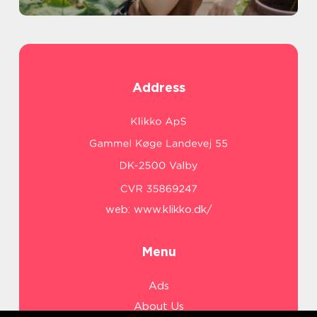
Address
web:
www.klikko.dk/
Menu
Ads
About Us