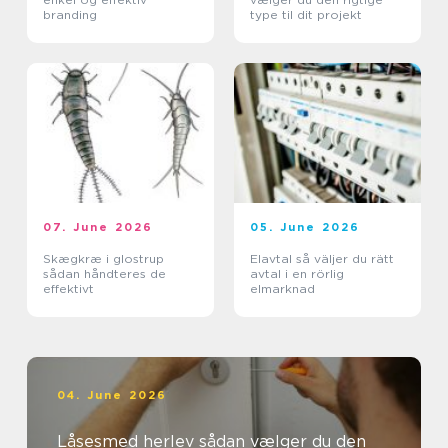
branding
type til dit projekt
07. June 2026
05. June 2026
Skægkræ i glostrup
Elavtal så väljer du rätt
sådan håndteres de
avtal i en rörlig
effektivt
elmarknad
04. June 2026
Låsesmed herlev sådan vælger du den