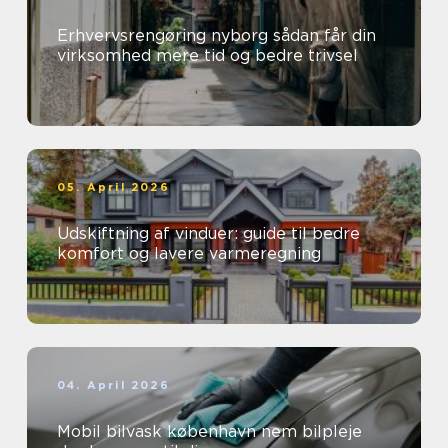
Erhvervsrengøring nyborg sådan får din
virksomhed mere tid og bedre trivsel
05. April 2026
Udskiftning af vinduer: guide til bedre
komfort og lavere varmeregning
04. April 2026
Mobil bilvask københavn nem bilpleje