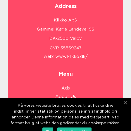
Address
web:
www.klikko.dk/
Menu
Ads
About Us
Cookies
På vores website bruges cookies til at huske dine
indstillinger, statistik og personalisering af indhold og
Contact
annoncer. Denne information deles med tredjepart. Ved
Sitemap
fortsat brug af websiden godkender du cookiepolitikken.