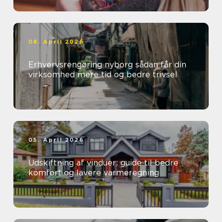
08. April 2026
Erhvervsrengøring nyborg sådan får din
virksomhed mere tid og bedre trivsel
05. April 2026
Udskiftning af vinduer: guide til bedre
komfort og lavere varmeregning