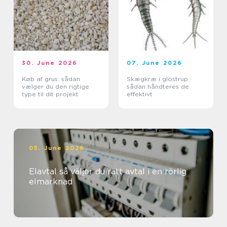
30. June 2026
07. June 2026
Køb af grus: sådan
Skægkræ i glostrup
vælger du den rigtige
sådan håndteres de
type til dit projekt
effektivt
05. June 2026
Elavtal så väljer du rätt avtal i en rörlig
elmarknad