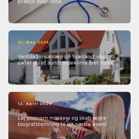
præcis diagnostik
01. May 2026
Ventilationsanlæg på Sjælland: sådan
sikrer du et sundt indeklima året rundt
12. April 2026
Lej popcorn maskine og skab ægte
biografstemning til dit næste event