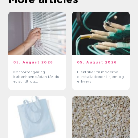
05. August 2026
05. August 2026
Kontorrengøring
Elektriker til moderne
københavn sådan får du
elinstallationer i hjem og
et sundt og
erhverv
professionelt
arbejdsmiljø