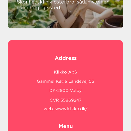
Skønhedsklinik østerbro: sådan vælger
du det rigtige sted
Address
web:
www.klikko.dk/
Menu