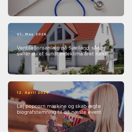
01. May 2026
Ventilationsanlæg på Sjælland: sådan
sikrer du et sundt indeklima året rundt
12. April 2026
Lej popcorn maskine og skab ægte
biografstemning til dit næste event