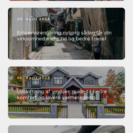
08. April 2026
Erhvervsrengøring nyborg sådan får din
virksomhed mere tid og bedre trivsel
05. April 2026
Udskiftning af vinduer: guide til bedre
komfort og lavere varmeregning