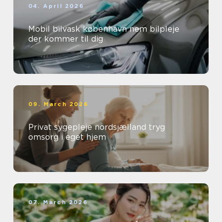
04. April 2026
Mobil bilvask københavn nem bilpleje
der kommer til dig
09. March 2026
Privat sygepleje nordsjælland tryg
omsorg i eget hjem
07. March 2026