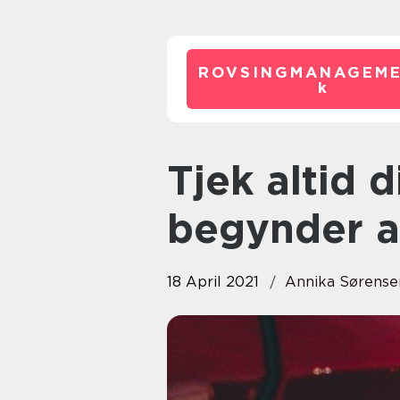
ROVSINGMANAGEME
k
Tjek altid din bil, inden du
begynder at
18 April 2021
Annika Sørense