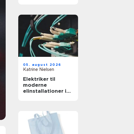
professionelt
arbejdsmiljø
05. august 2026
Katrine Nielsen
Elektriker til
moderne
elinstallationer i
hjem og erhverv