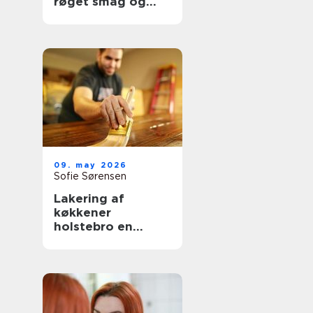
røget smag og
udsigt til havet
09. may 2026
Sofie Sørensen
Lakering af
køkkener
holstebro en
genvej til et nyt
køkken