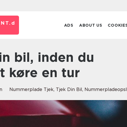
NT.
d
ADS
ABOUT US
COOKIE
 køre en tur
n
Nummerplade Tjek, Tjek Din Bil, Nummerpladeops