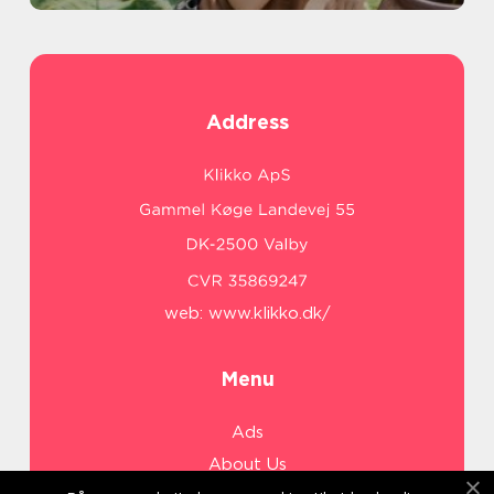
Address
web:
www.klikko.dk/
Menu
Ads
About Us