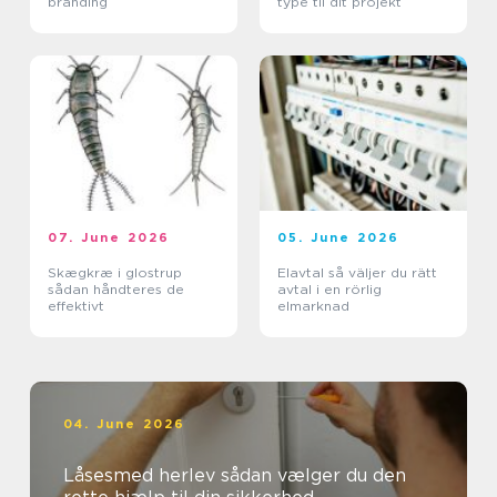
branding
type til dit projekt
07. June 2026
05. June 2026
Skægkræ i glostrup
Elavtal så väljer du rätt
sådan håndteres de
avtal i en rörlig
effektivt
elmarknad
04. June 2026
Låsesmed herlev sådan vælger du den