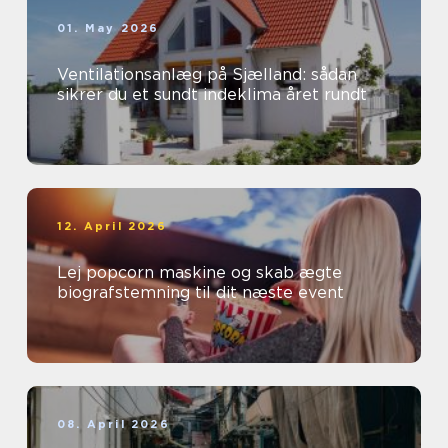
01. May 2026
Ventilationsanlæg på Sjælland: sådan
sikrer du et sundt indeklima året rundt
12. April 2026
Lej popcorn maskine og skab ægte
biografstemning til dit næste event
08. April 2026