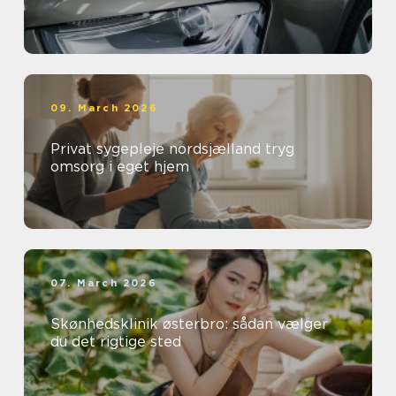
09. March 2026
Privat sygepleje nordsjælland tryg
omsorg i eget hjem
07. March 2026
Skønhedsklinik østerbro: sådan vælger
du det rigtige sted