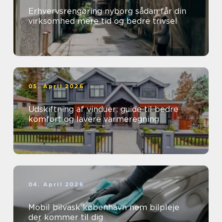
Erhvervsrengøring nyborg sådan får din
virksomhed mere tid og bedre trivsel
05. April 2026
Udskiftning af vinduer: guide til bedre
komfort og lavere varmeregning
04. April 2026
Mobil bilvask københavn nem bilpleje
der kommer til dig