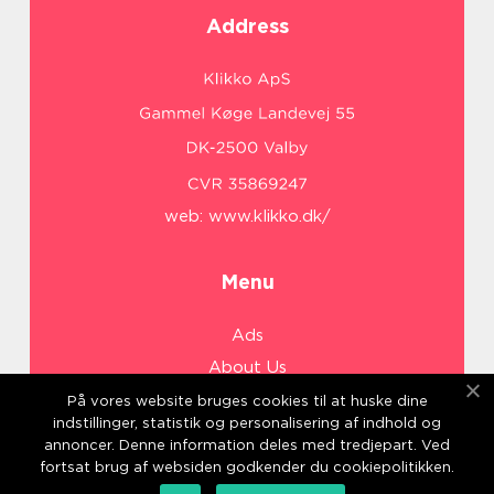
Address
web:
www.klikko.dk/
Menu
Ads
About Us
Cookies
På vores website bruges cookies til at huske dine
indstillinger, statistik og personalisering af indhold og
Contact
annoncer. Denne information deles med tredjepart. Ved
Sitemap
fortsat brug af websiden godkender du cookiepolitikken.