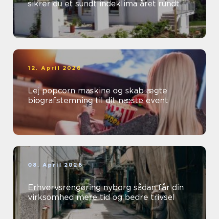
sikrer du et sundt indeklima året rundt
12. April 2026
Lej popcorn maskine og skab ægte
biografstemning til dit næste event
08. April 2026
Erhvervsrengøring nyborg sådan får din
virksomhed mere tid og bedre trivsel