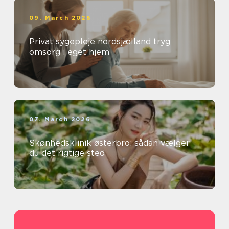
09. March 2026
Privat sygepleje nordsjælland tryg
omsorg i eget hjem
07. March 2026
Skønhedsklinik østerbro: sådan vælger
du det rigtige sted