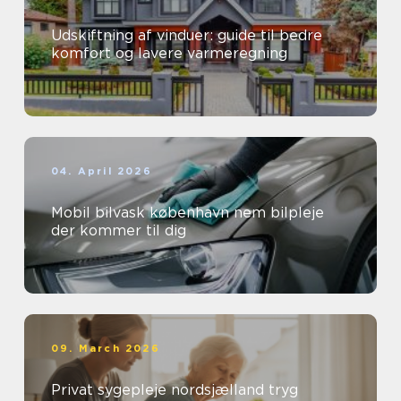
Udskiftning af vinduer: guide til bedre
komfort og lavere varmeregning
04. April 2026
Mobil bilvask københavn nem bilpleje
der kommer til dig
09. March 2026
Privat sygepleje nordsjælland tryg