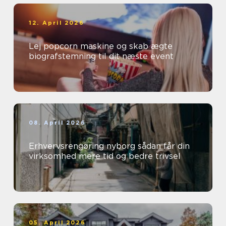
12. April 2026
Lej popcorn maskine og skab ægte
biografstemning til dit næste event
08. April 2026
Erhvervsrengøring nyborg sådan får din
virksomhed mere tid og bedre trivsel
05. April 2026