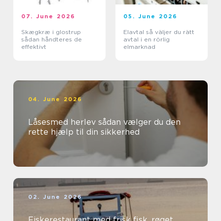
07. June 2026
05. June 2026
Skægkræ i glostrup
Elavtal så väljer du rätt
sådan håndteres de
avtal i en rörlig
effektivt
elmarknad
04. June 2026
Låsesmed herlev sådan vælger du den
rette hjælp til din sikkerhed
02. June 2026
Fiskerestaurant med frisk fisk, røget