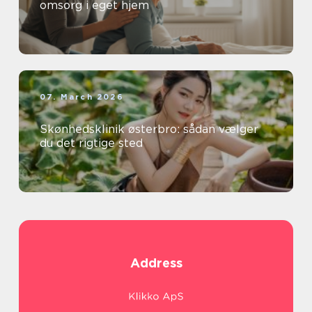
omsorg i eget hjem
07. March 2026
Skønhedsklinik østerbro: sådan vælger
du det rigtige sted
Address