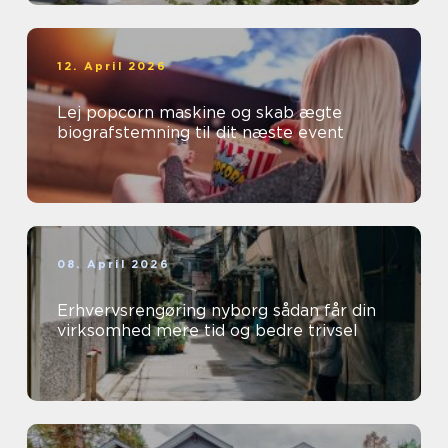
12. April 2026
Lej popcorn maskine og skab ægte
biografstemning til dit næste event
08. April 2026
Erhvervsrengøring nyborg sådan får din
virksomhed mere tid og bedre trivsel