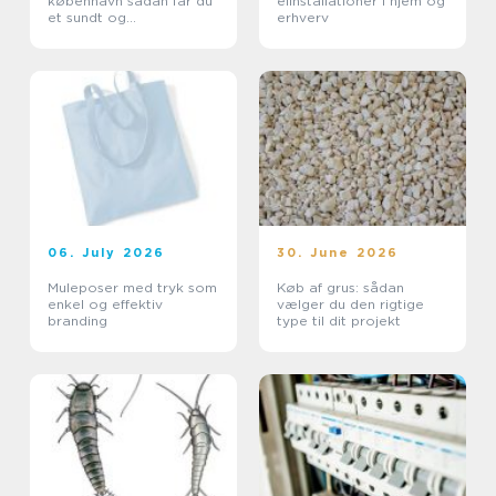
københavn sådan får du
elinstallationer i hjem og
et sundt og
erhverv
professionelt
arbejdsmiljø
06. July 2026
30. June 2026
Muleposer med tryk som
Køb af grus: sådan
enkel og effektiv
vælger du den rigtige
branding
type til dit projekt