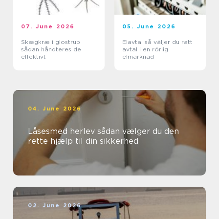
07. June 2026
05. June 2026
Skægkræ i glostrup
Elavtal så väljer du rätt
sådan håndteres de
avtal i en rörlig
effektivt
elmarknad
04. June 2026
Låsesmed herlev sådan vælger du den
rette hjælp til din sikkerhed
02. June 2026