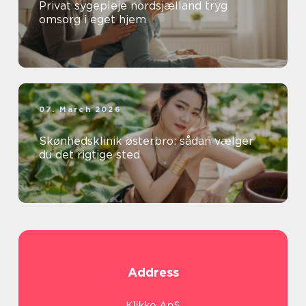
Privat sygepleje nordsjælland tryg
omsorg i eget hjem
07. March 2026
Skønhedsklinik østerbro: sådan vælger
du det rigtige sted
Address