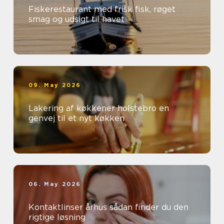
Fiskerestaurant med frisk fisk, røget
smag og udsigt til havet
09. May 2026
Lakering af køkkener holstebro en
genvej til et nyt køkken
06. May 2026
Kontaktlinser århus sådan finder du den
rigtige løsning