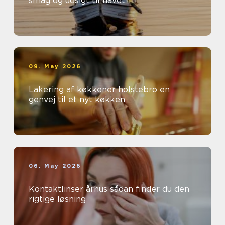
smag og udsigt til havet
09. May 2026
Lakering af køkkener holstebro en
genvej til et nyt køkken
06. May 2026
Kontaktlinser århus sådan finder du den
rigtige løsning