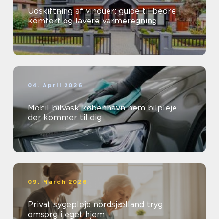
Udskiftning af vinduer: guide til bedre
komfort og lavere varmeregning
04. April 2026
Mobil bilvask københavn nem bilpleje
der kommer til dig
09. March 2026
Privat sygepleje nordsjælland tryg
omsorg i eget hjem