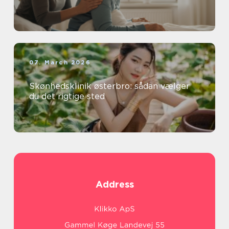
07. March 2026
Skønhedsklinik østerbro: sådan vælger
du det rigtige sted
Address