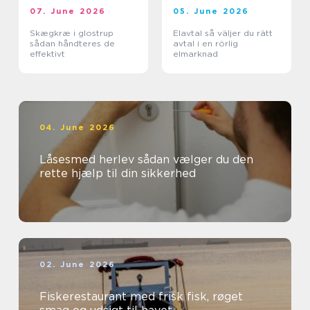
07. June 2026
05. June 2026
Skægkræ i glostrup
Elavtal så väljer du rätt
sådan håndteres de
avtal i en rörlig
effektivt
elmarknad
04. June 2026
Låsesmed herlev sådan vælger du den
rette hjælp til din sikkerhed
02. June 2026
Fiskerestaurant med frisk fisk, røget