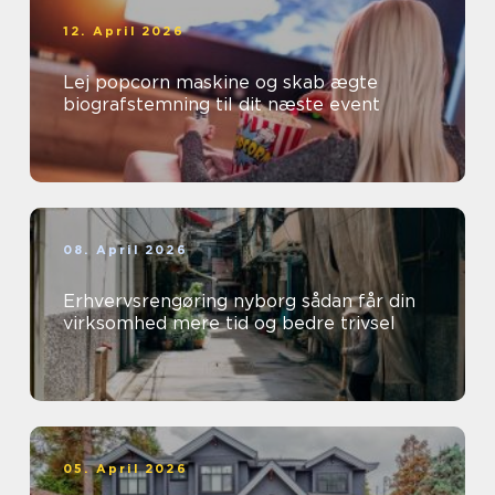
12. April 2026
Lej popcorn maskine og skab ægte
biografstemning til dit næste event
08. April 2026
Erhvervsrengøring nyborg sådan får din
virksomhed mere tid og bedre trivsel
05. April 2026