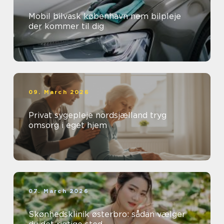
Mobil bilvask københavn nem bilpleje
der kommer til dig
09. March 2026
Privat sygepleje nordsjælland tryg
omsorg i eget hjem
07. March 2026
Skønhedsklinik østerbro: sådan vælger