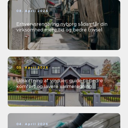
08. April 2026
Erhvervsrengøring nyborg sådan får din
virksomhed mere tid og bedre trivsel
05. April 2026
Udskiftning af vinduer: guide til bedre
komfort og lavere varmeregning
04. April 2026