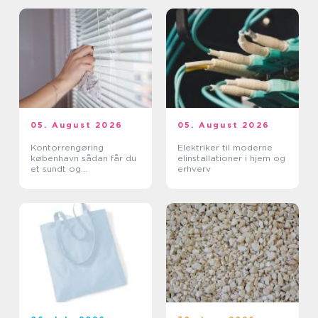
05. August 2026
05. August 2026
Kontorrengøring
Elektriker til moderne
københavn sådan får du
elinstallationer i hjem og
et sundt og
erhverv
professionelt
arbejdsmiljø