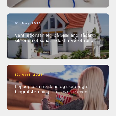
01. May 2026
Ventilationsanlæg på Sjælland: sådan
sikrer du et sundt indeklima året rundt
12. April 2026
Lej popcorn maskine og skab ægte
biografstemning til dit næste event