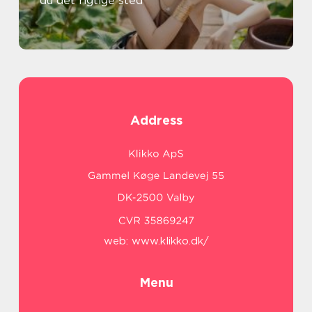
du det rigtige sted
Address
web:
www.klikko.dk/
Menu