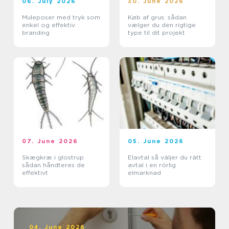
06. July 2026
30. June 2026
Muleposer med tryk som
Køb af grus: sådan
enkel og effektiv
vælger du den rigtige
branding
type til dit projekt
07. June 2026
05. June 2026
Skægkræ i glostrup
Elavtal så väljer du rätt
sådan håndteres de
avtal i en rörlig
effektivt
elmarknad
04. June 2026