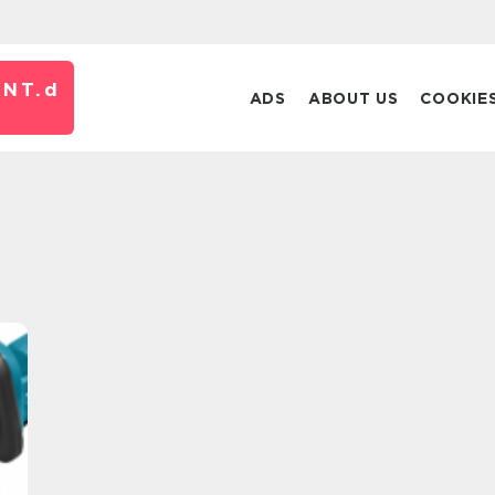
NT.
d
ADS
ABOUT US
COOKIE