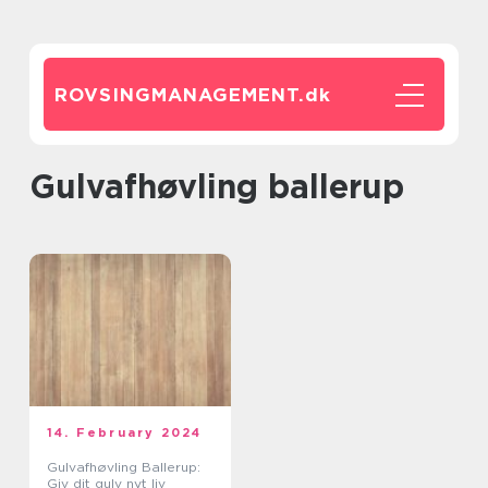
ROVSINGMANAGEMENT.
dk
gulvafhøvling ballerup
14. February 2024
Gulvafhøvling Ballerup:
Giv dit gulv nyt liv