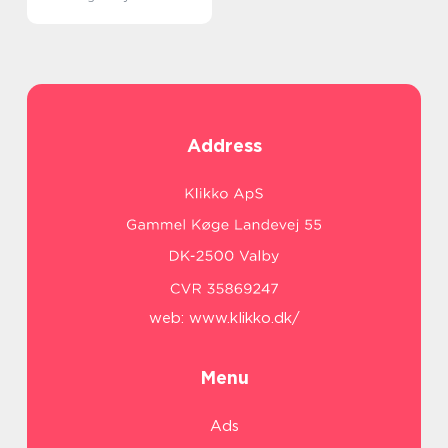
Address
web:
www.klikko.dk/
Menu
Ads