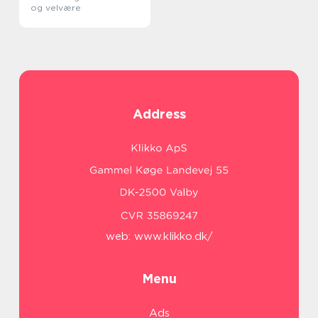
og velvære
Address
web:
www.klikko.dk/
Menu
Ads