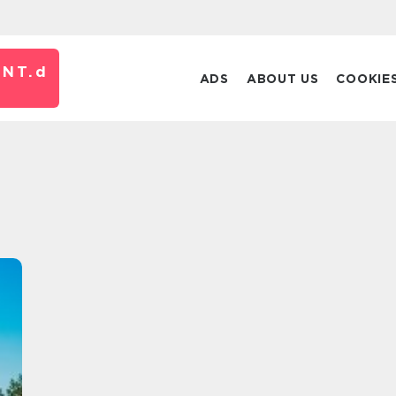
NT.
d
ADS
ABOUT US
COOKIE