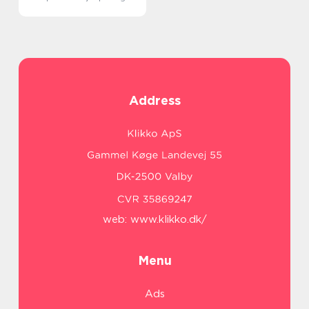
Address
web:
www.klikko.dk/
Menu
Ads