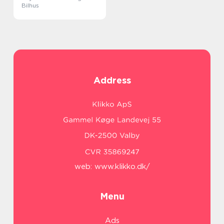
Bilhus
Address
web:
www.klikko.dk/
Menu
Ads