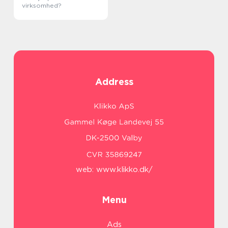
virksomhed?
Address
web:
www.klikko.dk/
Menu
Ads