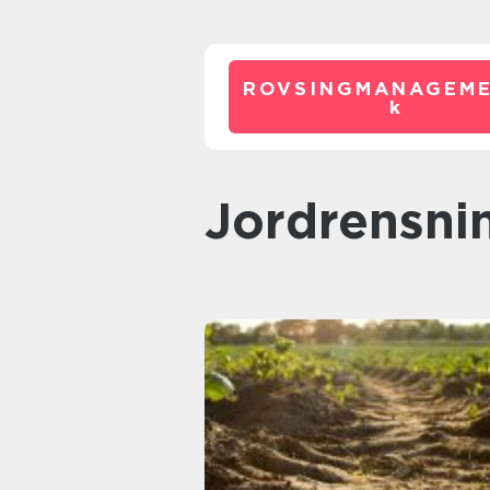
ROVSINGMANAGEME
k
jordrensni