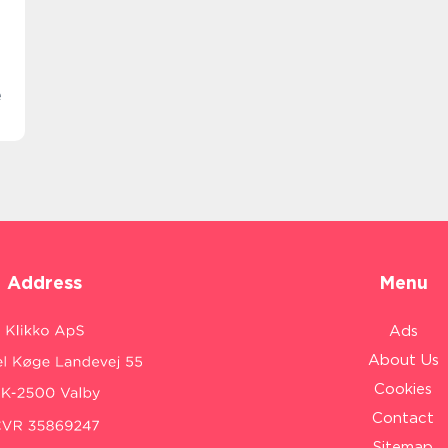
e
Address
Menu
Ads
About Us
Cookies
Contact
Sitemap