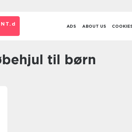
NT.
d
ADS
ABOUT US
COOKIE
øbehjul til børn